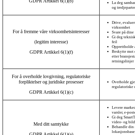
GDPR Artikkel 6(1)(b)
La deg samhan
og tredjeparte
Drive, evalue
virksomhet
For å fremme våre virksomhetsinteresser
Svare på dine 
Gi deg teknisk
(legitim interesse)
feil
Opprettholde 
Beskytte mot e
GDPR Artikkel 6(1)(f)
etter bransje
retningslinjer
For å overholde lovgivning, regulatoriske
forpliktelser og juridiske prosesser
Overholde gje
regulatoriske 
GDPR Artikkel 6(1)(c)
Levere marked
varsler, e-pos
Gi deg SmartT
video- og bil
Med ditt samtykke
Behandle din s
lokasjonsbaser
GDPR Artikkel 6(1)(a)