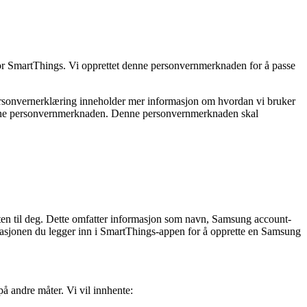
or SmartThings. Vi opprettet denne personvernmerknaden for å passe
ersonvernerklæring inneholder mer informasjon om hvordan vi bruker
 denne personvernmerknaden. Denne personvernmerknaden skal
ten til deg. Dette omfatter informasjon som navn, Samsung account-
masjonen du legger inn i SmartThings-appen for å opprette en Samsung
å andre måter. Vi vil innhente: