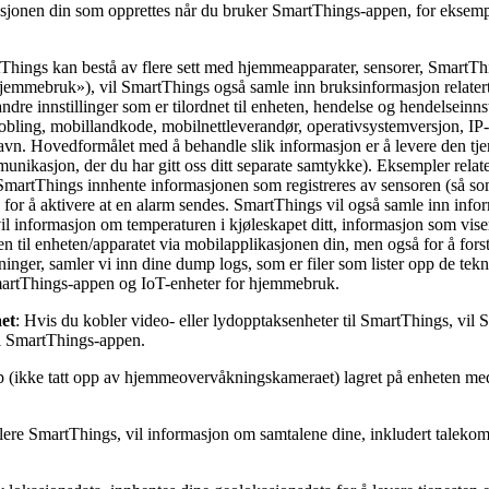
masjonen din som opprettes når du bruker SmartThings-appen, for eksem
tThings kan bestå av flere sett med hjemmeapparater, sensorer, Smart
hjemmebruk»), vil SmartThings også samle inn bruksinformasjon relater
re innstillinger som er tilordnet til enheten, hendelse og hendelseinnst
bling, mobillandkode, mobilnettleverandør, operativsystemversjon, IP-a
avn. Hovedformålet med å behandle slik informasjon er å levere den tje
mmunikasjon, der du har gitt oss ditt separate samtykke). Eksempler relate
SmartThings innhente informasjonen som registreres av sensoren (så som
tt) for å aktivere at en alarm sendes. SmartThings vil også samle inn inf
il informasjon om temperaturen i kjøleskapet ditt, informasjon som vis
sen til enheten/apparatet via mobilapplikasjonen din, men også for å fors
sninger, samler vi inn dine dump logs, som er filer som lister opp de tek
 SmartThings-appen og IoT-enheter for hjemmebruk.
et
: Hvis du kobler video- eller lydopptaksenheter til SmartThings, vil S
m i SmartThings-appen.
lipp (ikke tatt opp av hjemmeovervåkningskameraet) lagret på enheten m
llere SmartThings, vil informasjon om samtalene dine, inkludert tale