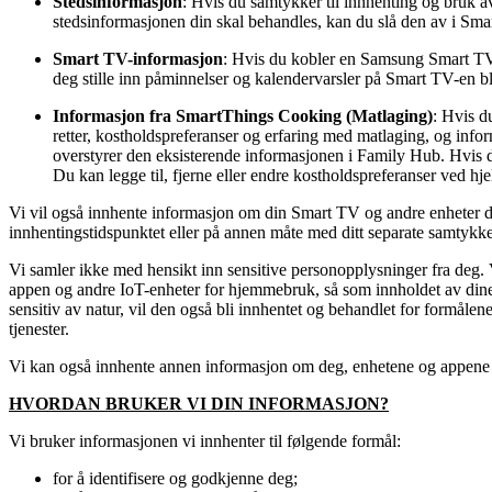
Stedsinformasjon
: Hvis du samtykker til innhenting og bruk av
stedsinformasjonen din skal behandles, kan du slå den av i Smar
Smart TV-informasjon
: Hvis du kobler en Samsung Smart TV 
deg stille inn påminnelser og kalendervarsler på Smart TV-en bl
Informasjon fra SmartThings Cooking (Matlaging)
: Hvis d
retter, kostholdspreferanser og erfaring med matlaging, og inf
overstyrer den eksisterende informasjonen i Family Hub. Hvis 
Du kan legge til, fjerne eller endre kostholdspreferanser ved 
Vi vil også innhente informasjon om din Smart TV og andre enheter du
innhentingstidspunktet eller på annen måte med ditt separate samtykke
Vi samler ikke med hensikt inn sensitive personopplysninger fra deg.
appen og andre IoT-enheter for hjemmebruk, så som innholdet av dine
sensitiv av natur, vil den også bli innhentet og behandlet for formålen
tjenester.
Vi kan også innhente annen informasjon om deg, enhetene og appene d
HVORDAN BRUKER VI DIN INFORMASJON?
Vi bruker informasjonen vi innhenter til følgende formål:
for å identifisere og godkjenne deg;