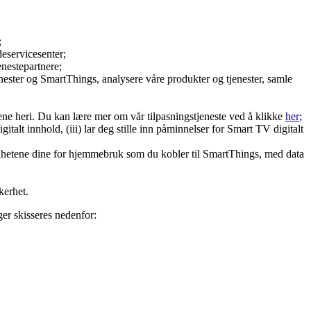
;
deservicesenter;
enestepartnere;
enester og SmartThings, analysere våre produkter og tjenester, samle
ene heri. Du kan lære mer om vår tilpasningstjeneste ved å klikke
her
;
italt innhold, (iii) lar deg stille inn påminnelser for Smart TV digitalt
nhetene dine for hjemmebruk som du kobler til SmartThings, med data
kerhet.
er skisseres nedenfor: