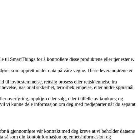
 til SmartThings for å kontrollere disse produktene eller tjenestene.
andører som opprettholder data på våre vegne. Disse leverandørene er
il lovbestemmelse, rettslig prosess eller rettskjennelse fra
dhevelse, nasjonal sikkerhet, terrorbekjempelse, eller andre spørsmål
er overføring, oppkjøp eller salg, eller i tilfelle av konkurs; og
 vil vi kunne dele informasjon om deg med tredjeparter når du separat
r for å gjennomføre vår kontrakt med deg kreve at vi beholder dataene
ata så som din kontoinformasjon og enhetsinformasjon og