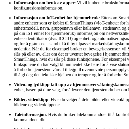
Informasjon om bruk av
apper
: Vi vil innhente bruksinfor
konfigurasjonsinformasjon.
Informasjon om IoT-enhet for hjemmebruk
: Ettersom Smar
andre enheter som er koblet til SmartThings («IoT-enheter for 
enhetsmodell, navn, gruppenavn eller kallenavn, stedsnavn og and
på din IoT-enhet for hjemmebruk) informasjon om nettverkstilko
enhetsidentifikator (dvs. ICCID) og enhet- og automatiseringsn
og for å gjøre oss i stand til å tilby tilpasset markedsføringsko
nedenfor. Når du for eksempel bruker en bevegelsessensor, vil 
slås på eller av, eller om det er uventet bevegelse i hjemmet di
SmartThings, hvis du slår på disse funksjonene. For eksempel v
funksjonene du har valgt bli innhentet kke bare for å vise statu
å forbedre tjenestene våre. I tillegg til ovennevnte personopply
til å gi deg den tekniske hjelpen du trenger og for å forbedre
Video- og lydklipp tatt opp av hjemmeovervåkningskamera
enhet, basert på dine valg, for å levere den tjenesten du ber o
Bilder, videoklipp
: Hvis du velger å dele bilder eller videok
bildene og videoklippene.
Taleinformasjon
: Hvis du bruker talekommandoer til å kontro
kommandoen din.