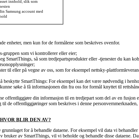
asset innhold, slik som
nesten
 din Samsung account med
nhold
ende enheter, men kun for de formålene som beskrives ovenfor.
-gruppen som vi kontrollerer eller eier;
g SmartThings, så som tredjepartsprodukter eller -tjenester du kan koble
ersonopplysninger;
ster til eller på vegne av oss, som for eksempel nettsky-plattformlever
 å beskytte SmartThings: For eksempel kan det være nødvendig i henhold t
nne søke å få informasjonen din fra oss for formål knyttet til rettshån
 offentliggjøre din informasjon til en tredjepart som del av en fusjon ell
g til de offentliggjøringer som beskrives i denne personvernmerknaden,
HVOR BLIR DEN AV?
e grunnlaget for å behandle dataene. For eksempel vil data vi behandle
iv bruker av SmartThings, vil vi beholde og behandle disse dataene. D