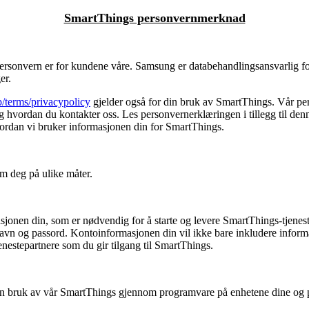
SmartThings personvernmerknad
ersonvern er for kundene våre. Samsung er databehandlingsansvarlig f
er.
/terms/privacypolicy
gjelder også for din bruk av SmartThings. Vår p
og hvordan du kontakter oss. Les personvernerklæringen i tillegg til
hvordan vi bruker informasjonen din for SmartThings.
 deg på ulike måter.
onen din, som er nødvendig for å starte og levere SmartThings-tjenes
navn og passord. Kontoinformasjonen din vil ikke bare inkludere infor
enestepartnere som du gir tilgang til SmartThings.
 din bruk av vår SmartThings gjennom programvare på enhetene dine og p