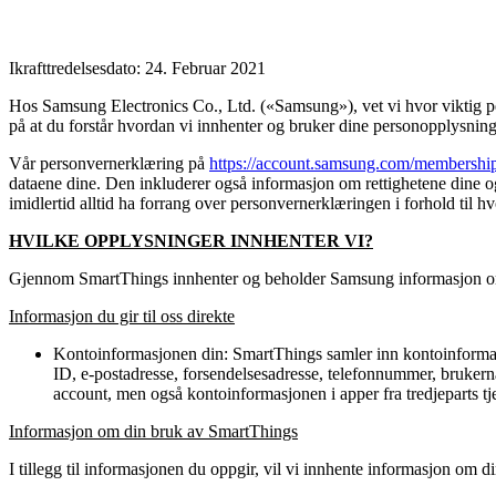
Ikrafttredelsesdato: 24. Februar 2021
Hos Samsung Electronics Co., Ltd. («Samsung»), vet vi hvor viktig p
på at du forstår hvordan vi innhenter og bruker dine personopplysning
Vår personvernerklæring på
https://account.samsung.com/membership
dataene dine. Den inkluderer også informasjon om rettighetene dine 
imidlertid alltid ha forrang over personvernerklæringen i forhold til 
HVILKE OPPLYSNINGER INNHENTER VI?
Gjennom SmartThings innhenter og beholder Samsung informasjon om
Informasjon du gir til oss direkte
Kontoinformasjonen din: SmartThings samler inn kontoinformasj
ID, e-postadresse, forsendelsesadresse, telefonnummer, bruker
account, men også kontoinformasjonen i apper fra tredjeparts tj
Informasjon om din bruk av SmartThings
I tillegg til informasjonen du oppgir, vil vi innhente informasjon om