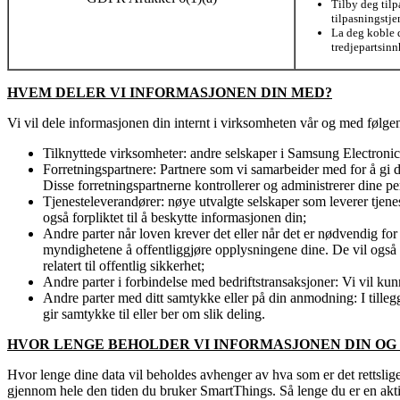
Tilby deg tilp
tilpasningstje
La deg koble
tredjepartsin
HVEM DELER VI INFORMASJONEN DIN MED?
Vi vil dele informasjonen din internt i virksomheten vår og med følg
Tilknyttede virksomheter: andre selskaper i Samsung Electronics
Forretningspartnere: Partnere som vi samarbeider med for å gi de
Disse forretningspartnerne kontrollerer og administrerer dine p
Tjenesteleverandører: nøye utvalgte selskaper som leverer tjene
også forpliktet til å beskytte informasjonen din;
Andre parter når loven krever det eller når det er nødvendig for
myndighetene å offentliggjøre opplysningene dine. De vil også ku
relatert til offentlig sikkerhet;
Andre parter i forbindelse med bedriftstransaksjoner: Vi vil kunne
Andre parter med ditt samtykke eller på din anmodning: I tilleg
gir samtykke til eller ber om slik deling.
HVOR LENGE BEHOLDER VI INFORMASJONEN DIN OG 
Hvor lenge dine data vil beholdes avhenger av hva som er det rettslig
gjennom hele den tiden du bruker SmartThings. Så lenge du er en akt