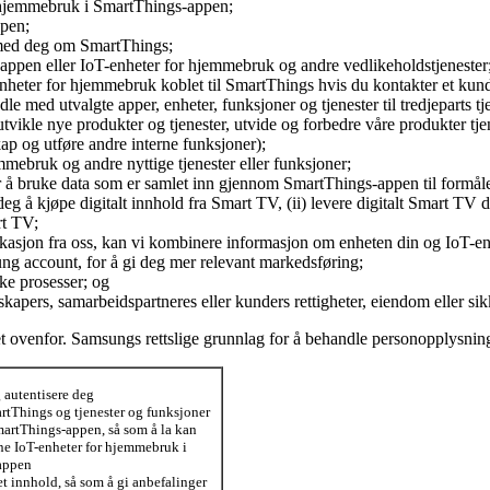
or hjemmebruk i SmartThings-appen;
ppen;
 med deg om SmartThings;
s-appen eller IoT-enheter for hjemmebruk og andre vedlikeholdstjenester
oT-enheter for hjemmebruk koblet til SmartThings hvis du kontakter et kun
 med utvalgte apper, enheter, funksjoner og tjenester til tredjeparts tj
utvikle nye produkter og tjenester, utvide og forbedre våre produkter tj
ap og utføre andre interne funksjoner);
jemmebruk og andre nyttige tjenester eller funksjoner;
or å bruke data som er samlet inn gjennom SmartThings-appen til formål
g å kjøpe digitalt innhold fra Smart TV, (ii) levere digitalt Smart TV dig
rt TV;
kasjon fra oss, kan vi kombinere informasjon om enheten din og IoT-e
ung account, for å gi deg mer relevant markedsføring;
ske prosesser; og
skapers, samarbeidspartneres eller kunders rettigheter, eiendom eller sik
 ovenfor. Samsungs rettslige grunnlag for å behandle personopplysning
g autentisere deg
rtThings og tjenester og funksjoner
martThings-appen, så som å la kan
ine IoT-enheter for hjemmebruk i
appen
et innhold, så som å gi anbefalinger