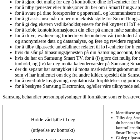
for å gjøre det mulig for deg å kontrollere dine IoT-enheter f
for å tilby tjenester eller funksjoner du ber om i SmartThings-a
for å svare på dine forespørsler og spørsmål, og kommunisere
for å gi assistanse når du ber om teknisk støtte for SmartThing
for å gi deg ekstern vedlikeholdstjeneste for feil knyttet til I
for å koble kontoinformasjonen din eller på annen måte samhandle
for å drive, evaluere og forbedre virksomheten vår (inkludert å 
og anonymisere data og dataanalyse, og føre og revidere regnsk
for å tilby tilpassede anbefalinger relatert til IoT-enheter for h
hvis du slår på tilpasningstjenesten på din Samsung account, f
hvis du har en Samsung Smart TV, for å (i) gjøre det mulig for de
innhold, og (iv) lar deg motta kalendervarsler på Samsung Sma
der du separat har samtykket i å motta markedsføringskommuni
som vi har innhentet om deg fra andre kilder, spesielt din Sams
for å overholde lovgivning, regulatoriske forpliktelser og juridi
for å beskytte Samsung Electronics, og/eller våre tilknyttede sel
Samsung behandler personopplysninger til formålene som er beskrevet
Identifisere o
Tilby deg Sma
Holde vårt løfte til deg
du ber om i S
kontrollere d
(utførelse av kontrakt)
SmartThings-
Gi deg tilpass