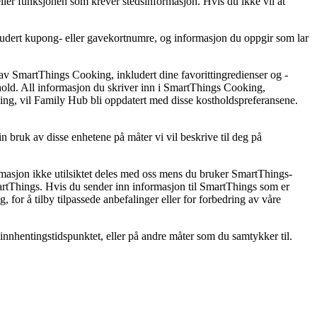
eller funksjonen som krever stedsinformasjon. Hvis du ikke vil at
udert kupong- eller gavekortnumre, og informasjon du oppgir som lar
v SmartThings Cooking, inkludert dine favorittingredienser og -
hold. All informasjon du skriver inn i SmartThings Cooking,
ing, vil Family Hub bli oppdatert med disse kostholdspreferansene.
bruk av disse enhetene på måter vi vil beskrive til deg på
rmasjon ikke utilsiktet deles med oss mens du bruker SmartThings-
artThings. Hvis du sender inn informasjon til SmartThings som er
 for å tilby tilpassede anbefalinger eller for forbedring av våre
nhentingstidspunktet, eller på andre måter som du samtykker til.