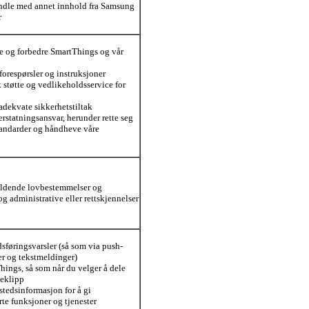
dle med annet innhold fra Samsung
r
re og forbedre SmartThings og vår
forespørsler og instruksjoner
 støtte og vedlikeholdsservice for
adekvate sikkerhetstiltak
rstatningsansvar, herunder rette seg
standarder og håndheve våre
ldende lovbestemmelser og
og administrative eller rettskjennelser
sføringsvarsler (så som via push-
ter og tekstmeldinger)
hings, så som når du velger å dele
deklipp
tedsinformasjon for å gi
te funksjoner og tjenester