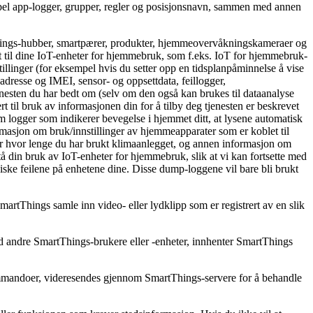
pel app-logger, grupper, regler og posisjonsnavn, sammen med annen
Things-hubber, smartpærer, produkter, hjemmeovervåkningskameraer og
t til dine IoT-enheter for hjemmebruk, som f.eks. IoT for hjemmebruk-
illinger (for eksempel hvis du setter opp en tidsplanpåminnelse å vise
dresse og IMEI, sensor- og oppsettdata, feillogger,
nesten du har bedt om (selv om den også kan brukes til dataanalyse
rt til bruk av informasjonen din for å tilby deg tjenesten er beskrevet
 logger som indikerer bevegelse i hjemmet ditt, at lysene automatisk
ormasjon om bruk/innstillinger av hjemmeapparater som er koblet til
er hvor lenge du har brukt klimaanlegget, og annen informasjon om
tå din bruk av IoT-enheter for hjemmebruk, slik at vi kan fortsette med
niske feilene på enhetene dine. Disse dump-loggene vil bare bli brukt
martThings samle inn video- eller lydklipp som er registrert av en slik
ed andre SmartThings-brukere eller -enheter, innhenter SmartThings
kommandoer, videresendes gjennom SmartThings-servere for å behandle