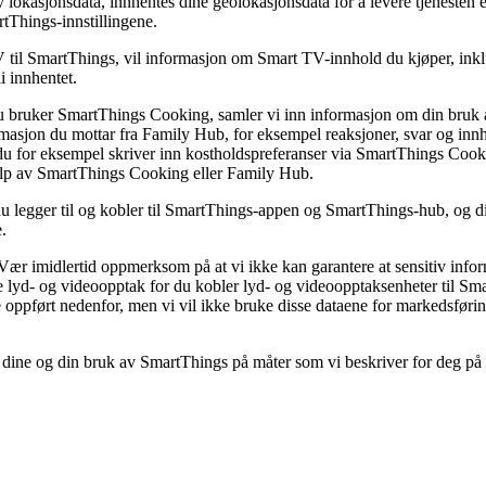
 lokasjonsdata, innhentes dine geolokasjonsdata for å levere tjenesten 
tThings-innstillingene.
til SmartThings, vil informasjon om Smart TV-innhold du kjøper, inkl
i innhentet.
u bruker SmartThings Cooking, samler vi inn informasjon om din bruk a
ormasjon du mottar fra Family Hub, for eksempel reaksjoner, svar og inn
du for eksempel skriver inn kostholdspreferanser via SmartThings Cook
hjelp av SmartThings Cooking eller Family Hub.
 legger til og kobler til SmartThings-appen og SmartThings-hub, og din 
.
 Vær imidlertid oppmerksom på at vi ikke kan garantere at sensitiv info
 lyd- og videoopptak for du kobler lyd- og videoopptaksenheter til Sm
e oppført nedenfor, men vi vil ikke bruke disse dataene for markedsføring,
ine og din bruk av SmartThings på måter som vi beskriver for deg på in