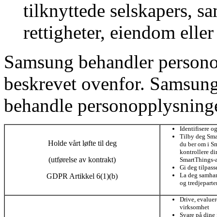
tilknyttede selskapers, s
rettigheter, eiendom eller
Samsung behandler personop
beskrevet ovenfor. Samsungs
behandle personopplysninge
Identifisere o
Tilby deg Sma
Holde vårt løfte til deg
du ber om i S
kontrollere d
(utførelse av kontrakt)
SmartThings-
Gi deg tilpass
La deg samhan
GDPR Artikkel 6(1)(b)
og tredjeparte
Drive, evalue
virksomhet
Svare på dine 