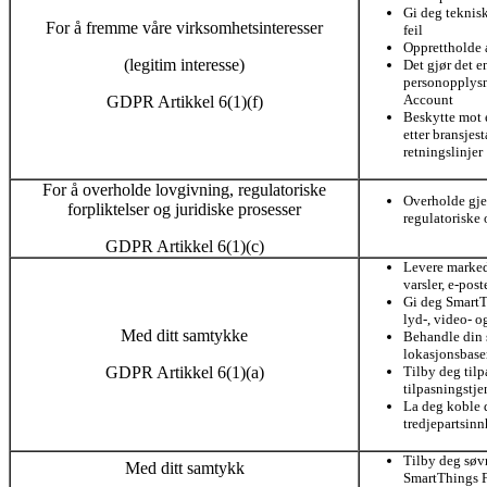
Gi deg teknisk
For å fremme våre virksomhetsinteresser
feil
Opprettholde 
(legitim interesse)
Det gjør det e
personopplys
Account
GDPR Artikkel 6(1)(f)
Beskytte mot e
etter bransje
retningslinjer
For å overholde lovgivning, regulatoriske
Overholde gje
forpliktelser og juridiske prosesser
regulatoriske 
GDPR Artikkel 6(1)(c)
Levere marked
varsler, e-pos
Gi deg SmartT
lyd-, video- o
Med ditt samtykke
Behandle din s
lokasjonsbaser
GDPR Artikkel 6(1)(a)
Tilby deg tilp
tilpasningstje
La deg koble
tredjepartsin
Tilby deg søvn
Med ditt samtykk
SmartThings F