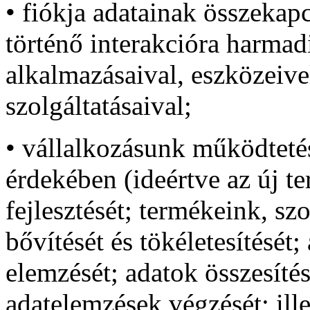
• fiókja adatainak összeka
történő interakcióra harmadi
alkalmazásaival, eszközeive
szolgáltatásaival;
• vállalkozásunk működtetése
érdekében (ideértve az új t
fejlesztését; termékeink, sz
bővítését és tökéletesítését
elemzését; adatok összesíté
adatelemzések végzését; ill