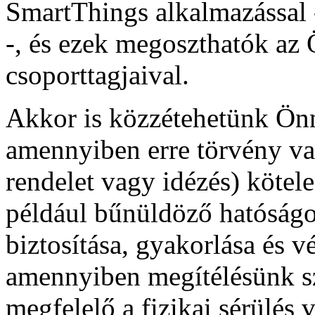
SmartThings alkalmazással -
-, és ezek megoszthatók az
csoporttagjaival.
Akkor is közzétehetünk Önn
amennyiben erre törvény vag
rendelet vagy idézés) kötele
például bűnüldöző hatóságo
biztosítása, gyakorlása és 
amennyiben megítélésünk sz
megfelelő a fizikai sérülés