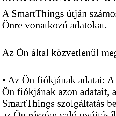
A SmartThings útján számo
Önre vonatkozó adatokat.
Az Ön által közvetlenül me
• Az Ön fiókjának adatai: A
Ön fiókjának azon adatait,
SmartThings szolgáltatás beá
az Ön részére való nyújtásá