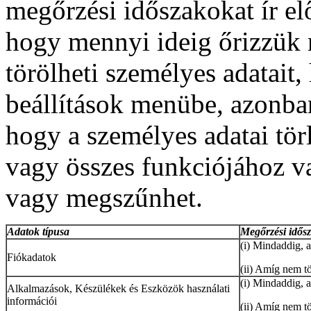
megőrzési időszakokat ír el
hogy mennyi ideig őrizzük 
törölheti személyes adatait
beállítások menübe, azonba
hogy a személyes adatai tör
vagy összes funkciójához v
vagy megszűnhet.
Adatok típusa
Megőrzési idős
(i) Mindaddig, 
Fiókadatok
(ii) Amíg nem t
(i) Mindaddig, 
Alkalmazások, Készülékek és Eszközök használati
információi
(ii) Amíg nem t