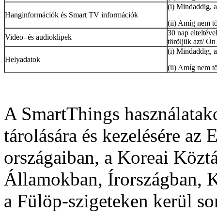
(i) Mindaddig, 
Hanginformációk és Smart TV információk
(ii) Amíg nem t
30 nap elteltév
Video- és audioklipek
töröljük azt/ Ön
(i) Mindaddig, a
Helyadatok
(ii) Amíg nem t
A SmartThings használatako
tárolására és kezelésére az
országaiban, a Koreai Közt
Államokban, Írországban, 
a Fülöp-szigeteken kerül sor