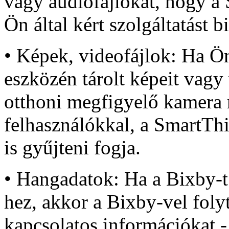
vagy audiofájlokat, hogy a
Ön által kért szolgáltatást b
• Képek, videofájlok: Ha Ö
eszközén tárolt képeit vagy
otthoni megfigyelő kamera 
felhasználókkal, a SmartThi
is gyűjteni fogja.
• Hangadatok: Ha a Bixby-t
hez, akkor a Bixby-vel folyt
kapcsolatos információkat - 