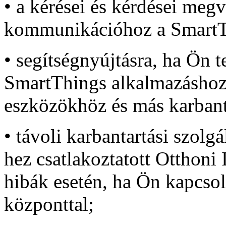
• a kérései és kérdései megv
kommunikációhoz a SmartT
• segítségnyújtásra, ha Ön t
SmartThings alkalmazáshoz
eszközökhöz és más karbanta
• távoli karbantartási szolg
hez csatlakoztatott Otthoni
hibák esetén, ha Ön kapcsol
központtal;