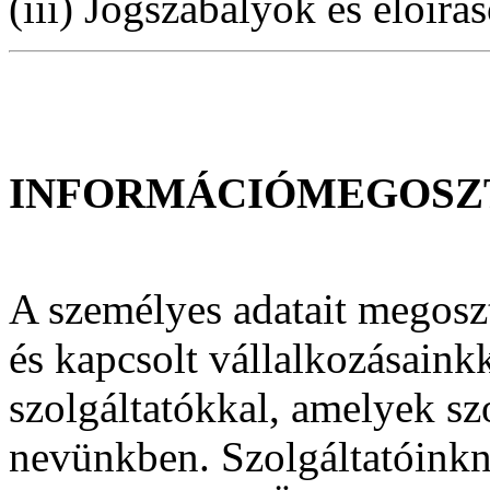
(iii) Jogszabályok és előírás
INFORMÁCIÓMEGOSZ
A személyes adatait megoszt
és kapcsolt vállalkozásaink
szolgáltatókkal, amelyek sz
nevünkben. Szolgáltatóink