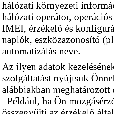
hálózati környezeti inform
hálózati operátor, operációs
IMEI, érzékelő és konfigurá
naplók, eszközazonosító (pl.
automatizálás neve.
Az ilyen adatok kezelésének
szolgáltatást nyújtsuk Önne
alábbiakban meghatározott c
Például, ha Ön mozgásérzé
összegyűjti az érzékelő álta