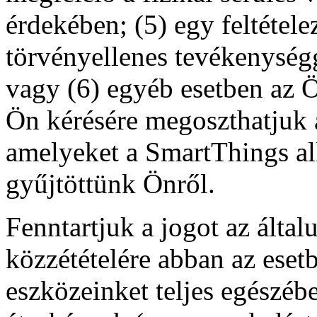
érdekében; (5) egy feltétel
törvényellenes tevékenységg
vagy (6) egyéb esetben az 
Ön kérésére megoszthatjuk 
amelyeket a SmartThings al
gyűjtöttünk Önről.
Fenntartjuk a jogot az által
közzétételére abban az eset
eszközeinket teljes egészéb