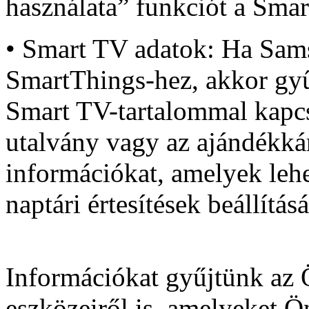
használata” funkciót a Smar
• Smart TV adatok: Ha Sams
SmartThings-hez, akkor gyűj
Smart TV-tartalommal kapcs
utalvány vagy az ajándékkár
információkat, amelyek lehe
naptári értesítések beállítás
Információkat gyűjtünk az 
eszközeiről is, amelyeket 