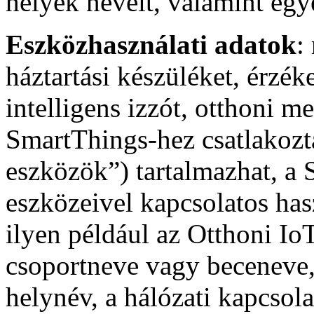
helyek neveit, valamint egy
Eszközhasználati adatok
:
háztartási készüléket, érzé
intelligens izzót, otthoni m
SmartThings-hez csatlakozta
eszközök”) tartalmazhat, a
eszközeivel kapcsolatos hasz
ilyen például az Otthoni Io
csoportneve vagy beceneve,
helynév, a hálózati kapcsol