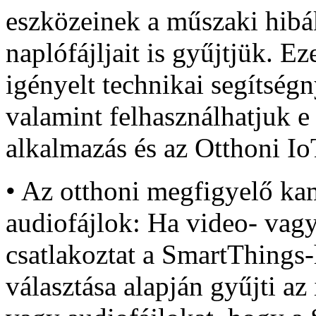
eszközeinek a műszaki hibák
naplófájljait is gyűjtjük. Ez
igényelt technikai segítség
valamint felhasználhatjuk e
alkalmazás és az Otthoni Io
• Az otthoni megfigyelő kame
audiofájlok: Ha video- vag
csatlakoztat a SmartThings
választása alapján gyűjti az 