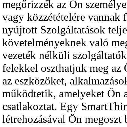
megőrizzék az Ön személyes 
vagy közzétételére vannak 
nyújtott Szolgáltatások telj
követelményeknek való megf
vezeték nélküli szolgáltatók
felekkel oszthatjuk meg az 
az eszközöket, alkalmazások
működtetik, amelyeket Ön 
csatlakoztat. Egy SmartThi
létrehozásával Ön megoszt 