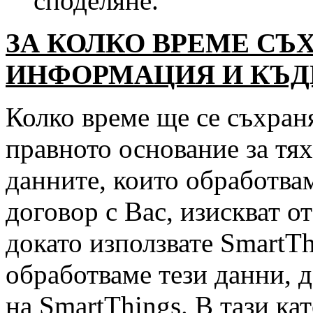
споделяне.
ЗА КОЛКО ВРЕМЕ СЪ
ИНФОРМАЦИЯ И КЪДЕ
Колко време ще се съхран
правното основание за тя
данните, които обработва
договор с Вас, изискват о
докато използвате SmartT
обработваме тези данни, д
на SmartThings. В тази ка