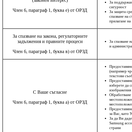
(законен интерес)
За поддържан
сигурност
Член 6, параграф 1, буква е) от ОРЗД
За защита ср
спазване на 
прилагане на
За спазване на закона, регулаторните
задължения и правните процеси
За спазване 
и администра
Член 6, параграф 1, буква в) от ОРЗД
Предоставяне
(например чр
текстови съо
Предоставяне
изберете да 
изображения
С Ваше съгласие
Обработване 
местоположен
Член 6, параграф 1, буква а) от ОРЗД
местоположен
Предоставяне
за Вас, като 
За да Ви дад
Samsung acco
страни