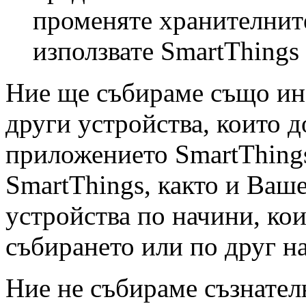
променяте хранителните
използвате SmartThings
Ние ще събираме също ин
други устройства, които д
приложението SmartThing
SmartThings, както и Ваше
устройства по начини, ко
събирането или по друг н
Ние не събираме съзнате