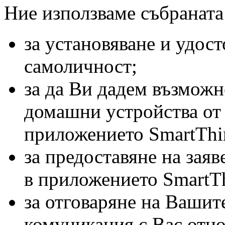
Ние използваме събраната
за установяване и удос
самоличност;
за да Ви дадем възможн
домашни устройства от
приложението SmartThi
за предоставяне на зая
в приложението SmartTh
за отговаряне на Вашите
комуникация с Вас отно