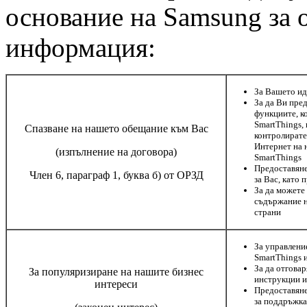
основание на Samsung за 
информация:
За Вашето ид
За да Ви пре
функциите, к
SmartThings,
Спазване на нашето обещание към Вас
контролирате
Интернет на 
(изпълнение на договора)
SmartThings
Предоставяне
Член 6, параграф 1, буква б) от ОРЗД
за Вас, като 
За да можете
съдържание н
страни
За управлени
SmartThings 
За да отгова
За популяризиране на нашите бизнес
инструкции и
интереси
Предоставяне
за поддръжка