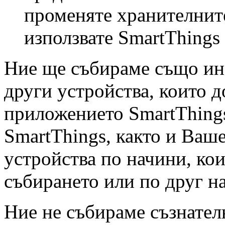
променяте хранителните
използвате SmartThings
Ние ще събираме също ин
други устройства, които д
приложението SmartThing
SmartThings, както и Ваше
устройства по начини, ко
събирането или по друг н
Ние не събираме съзнате