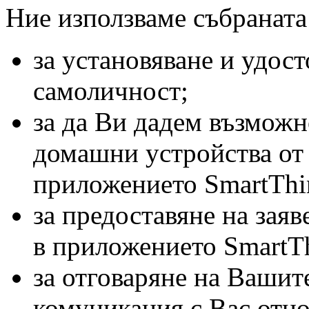
Ние използваме събраната
за установяване и удос
самоличност;
за да Ви дадем възможн
домашни устройства от
приложението SmartThi
за предоставяне на зая
в приложението SmartTh
за отговаряне на Вашите
комуникация с Вас отно