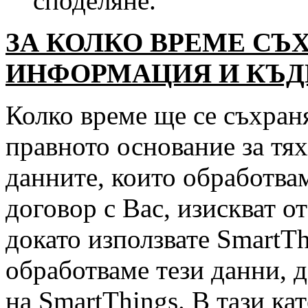
споделяне.
ЗА КОЛКО ВРЕМЕ СЪ
ИНФОРМАЦИЯ И КЪДЕ
Колко време ще се съхран
правното основание за тя
данните, които обработва
договор с Вас, изискват о
докато използвате SmartT
обработваме тези данни, д
на SmartThings. В тази ка