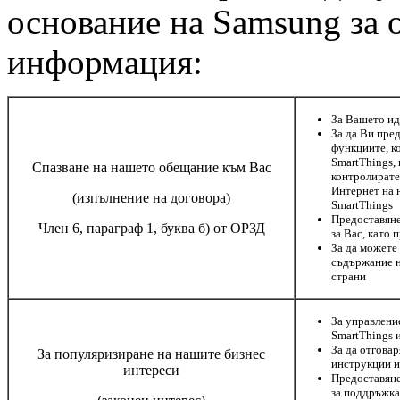
основание на Samsung за 
информация:
За Вашето ид
За да Ви пре
функциите, к
SmartThings,
Спазване на нашето обещание към Вас
контролирате
Интернет на 
(изпълнение на договора)
SmartThings
Предоставяне
Член 6, параграф 1, буква б) от ОРЗД
за Вас, като 
За да можете
съдържание н
страни
За управлени
SmartThings 
За да отгова
За популяризиране на нашите бизнес
инструкции и
интереси
Предоставяне
за поддръжка