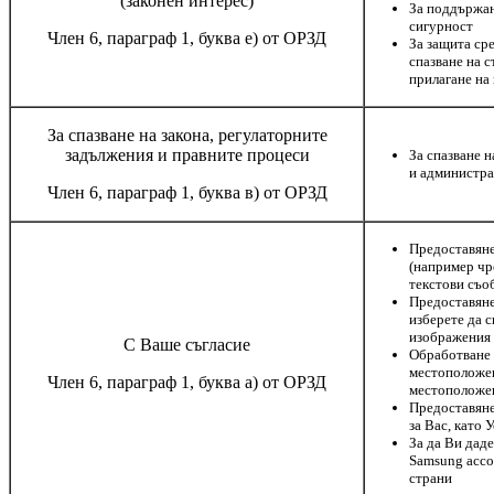
(законен интерес)
За поддържан
сигурност
Член 6, параграф 1, буква е) от ОРЗД
За защита ср
спазване на 
прилагане на
За спазване на закона, регулаторните
задължения и правните процеси
За спазване 
и администра
Член 6, параграф 1, буква в) от ОРЗД
Предоставяне
(например чр
текстови съо
Предоставяне
изберете да 
изображения
С Ваше съгласие
Обработване 
местоположен
Член 6, параграф 1, буква а) от ОРЗД
местоположен
Предоставяне
за Вас, като 
За да Ви дад
Samsung acco
страни