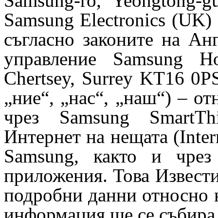
Samsung-ro, Yeongtong-g
Samsung Electronics (UK)
съгласно законите на Ан
управление Samsung Ho
Chertsey, Surrey KT16 0P
„ние“, „нас“, „наш“) – о
чрез Samsung SmartThi
Интернет на нещата (Intern
Samsung, както и чрез
приложения. Това Извести
подробни данни относно 
информация ще се събира,