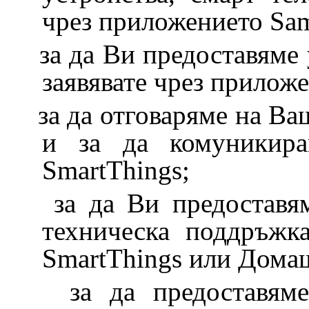
чрез приложението Sam
за да Ви предоставяме
заявявате чрез прилож
за да отговаряме на Ва
и за да комуникир
SmartThings;
за да Ви предоставям
техническа поддръжк
SmartThings или Домаш
за да предоставям