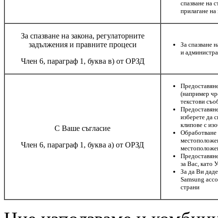
спазване на 
прилагане на
За спазване на закона, регулаторните
задължения и правните процеси
За спазване 
и администра
Член 6, параграф 1, буква в) от ОРЗД
Предоставяне
(например чр
текстови съо
Предоставяне
изберете да 
клипове с из
С Ваше съгласие
Обработване 
местоположен
Член 6, параграф 1, буква а) от ОРЗД
местоположен
Предоставяне
за Вас, като 
За да Ви дад
Samsung acco
страни