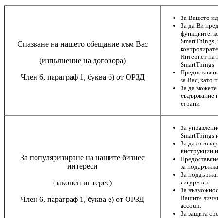
За Вашето ид
За да Ви пре
функциите, к
SmartThings,
Спазване на нашето обещание към Вас
контролирате
Интернет на 
(изпълнение на договора)
SmartThings
Предоставяне
Член 6, параграф 1, буква б) от ОРЗД
за Вас, като 
За да можете
съдържание н
страни
За управлени
SmartThings 
За да отгова
инструкции и
За популяризиране на нашите бизнес
Предоставяне
интереси
за поддръжка
За поддържан
(законен интерес)
сигурност
За възможнос
Вашите лични
Член 6, параграф 1, буква е) от ОРЗД
account
За защита ср